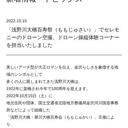
2022.10.15
「浅野川大橋百寿祭（ももじゅさい）」でセレモ
ニーのドローン空撮、ドローン操縦体験コーナー
を担当いたしました
美しいアーチ型が大正ロマンを伝え、金沢らしさを象徴する地
域のシンボルとして
多くの人に親しまれてきた浅野川大橋は、
1922年に架橋され今年で100周年を迎えます。
2022年10月15日（土）に
地元住民や団体、国土交通省北陸地方整備局金沢河川国道事務
所などによって組織した
「浅野川大橋・犀川大橋百寿会（ももじゅかい）」主催によ
り、