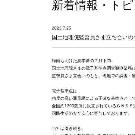
新着情報・トピ
2023.7.25
国土地理院監督員さま立ち合いの
梅雨も明けた夏本番の７月下旬、
国土地理院さまの電子基準点調査観測業務
監督員さま立会いのもと、現地での調査・
電子基準点は
精度の高い測量網による正確な基準点とし
全国約1300箇所に設置されているＧＮＳ
国民生活の安全安心に寄与しております。
当社は引き続き、